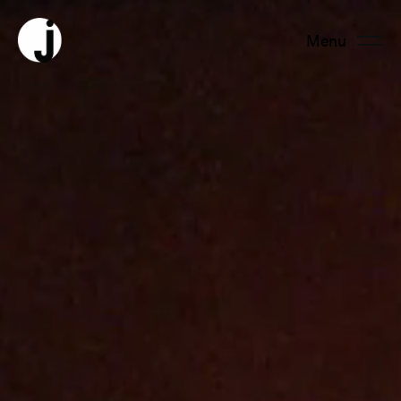
Menu
Fermer
About us
Team
Productions
News