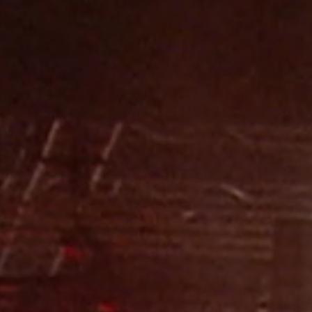
Contact
Jinfluence
Julie Snyder
FR