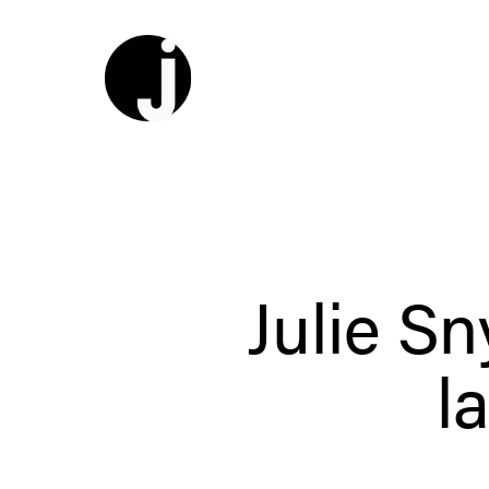
Julie S
l