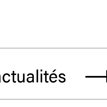
lités
Reto