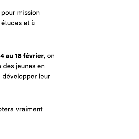
a pour mission
 études et à
14 au 18 février
, on
à des jeunes en
e développer leur
mptera vraiment