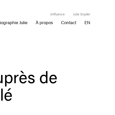
Jinfluence
Julie Snyder
iographie Julie
À propos
Contact
EN
uprès de
lé