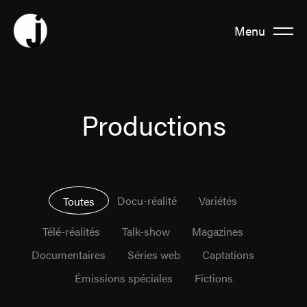
Menu
Fermer
À propos
Productions
Équipe
Docu-réalité
Variétés
Toutes
Productions
Télé-réalités
Talk-show
Magazines
Documentaires
Séries web
Captations
Actualités
Émissions spéciales
Fictions