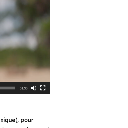
01:30
xique), pour