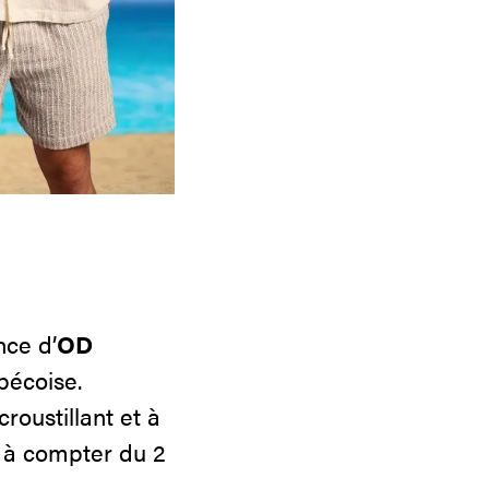
nce d’
OD
bécoise.
oustillant et à
e à compter du 2