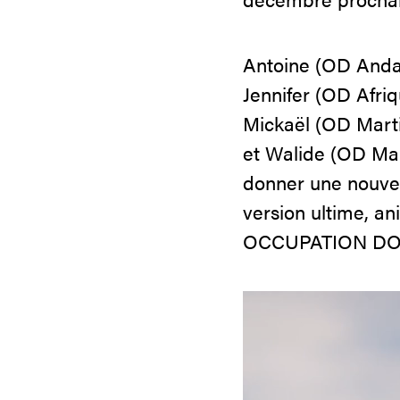
Antoine (OD Andal
Jennifer (OD Afri
Mickaël (OD Marti
et Walide (OD Mar
donner une nouvel
version ultime, an
OCCUPATION DO
Lecteur
vidéo