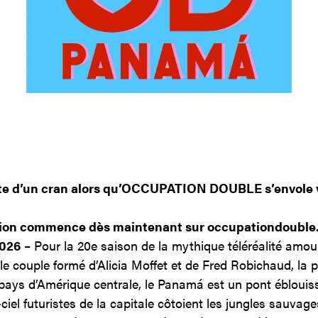
Contact
Jinfluence
Julie Snyder
e d’un cran alors qu’OCCUPATION DOUBLE s’envole 
ption commence dès maintenant sur occupationdouble
2026
– Pour la 20e saison de la mythique téléréalité a
 couple formé d’Alicia Moffet et de Fred Robichaud, la 
ys d’Amérique centrale, le Panamá est un pont éblouis
ciel futuristes de la capitale côtoient les jungles sauvag