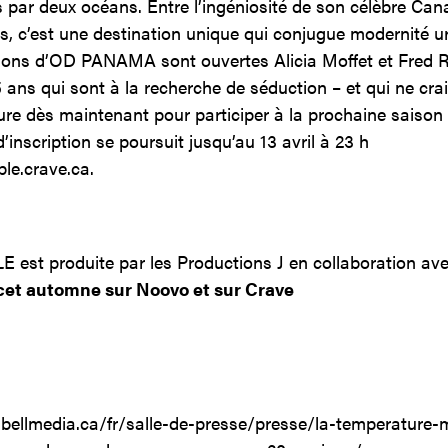
par deux océans. Entre l’ingéniosité de son célèbre Canal
s, c’est une destination unique qui conjugue modernité u
ions d’
OD
PANAMA
sont ouvertes
Alicia Moffet et Fred 
5 ans qui sont à la recherche de séduction
–
et qui ne cra
ture dès maintenant pour participer à la prochaine sai
nscription se poursuit jusqu’au 13 avril à 23 h
le.crave.ca.
LE
est produite par les Productions J en collaboration ave
t automne sur Noovo et sur Crave
bellmedia.ca/fr/salle-de-presse/presse/la-temperature-