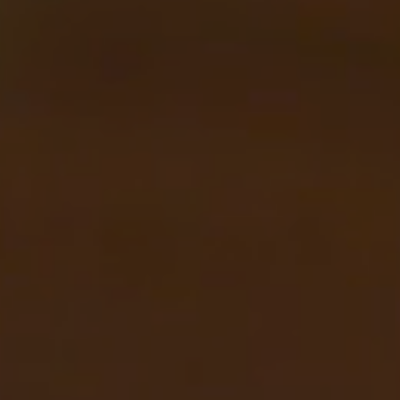
Contact
Jinfluence
Julie Snyder
EN