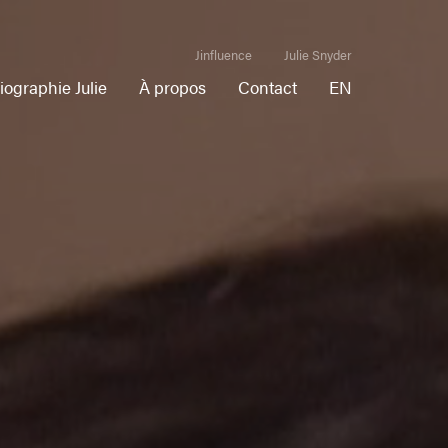
Jinfluence
Julie Snyder
iographie Julie
À propos
Contact
EN