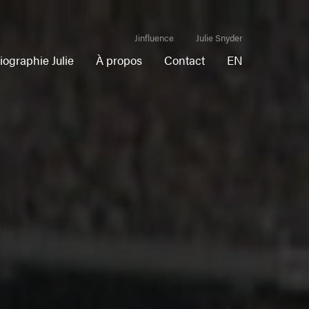
Jinfluence
Julie Snyder
iographie Julie
À propos
Contact
EN