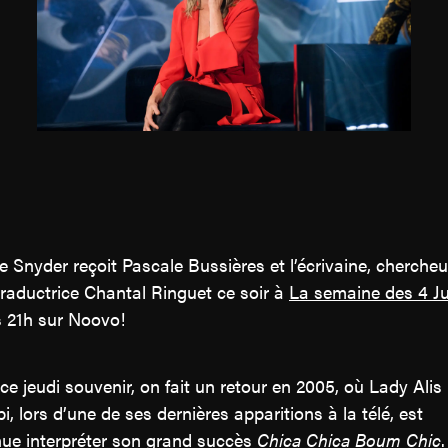
Contact
Jinfluence
Julie Snyder
EN
ie Snyder reçoit Pascale Bussières et l’écrivaine, chercheu
traductrice Chantal Ringuet ce soir à
La semaine des 4 Ju
 21h sur Noovo!
ce jeudi souvenir, on fait un retour en 2005, où Lady Alis
i, lors d’une de ses dernières apparitions à la télé, est
ue interpréter son grand succès
Chica Chica Boum Chic
.