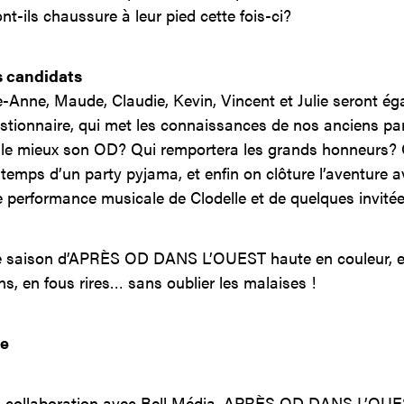
nt-ils chaussure à leur pied cette fois-ci?
s candidats
-Anne, Maude, Claudie, Kevin, Vincent et Julie seront ég
tionnaire, qui met les connaissances de nos anciens part
t le mieux son OD? Qui remportera les grands honneurs?
temps d’un party pyjama, et enfin on clôture l’aventure 
 performance musicale de Clodelle et de quelques invitée
ne saison d’APRÈS OD DANS L’OUEST haute en couleur, e
ns, en fous rires… sans oublier les malaises !
te
n collaboration avec Bell Média, APRÈS OD DANS L’OU