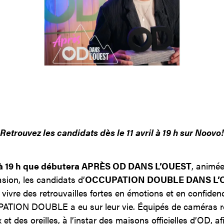
Contact
Jinfluence
Julie Snyder
EN
Retrouvez les candidats dès le 11 avril à 19 h sur Noovo!
il à 19 h que débutera APRÈS OD DANS L’OUEST
, animé
asion, les candidats d’
OCCUPATION DOUBLE DANS L’
vivre des retrouvailles fortes en émotions et en confidence
PATION DOUBLE a eu sur leur vie. Équipés de caméras ro
et des oreilles, à l’instar des maisons officielles d’OD, afi