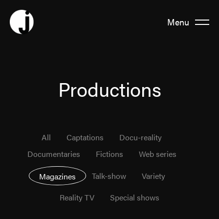
Menu
Fermer
About us
Productions
Team
All
Captations
Docu-reality
Productions
Documentaries
Fictions
Web series
Talk-show
Variety
Magazines
News
Reality TV
Special shows