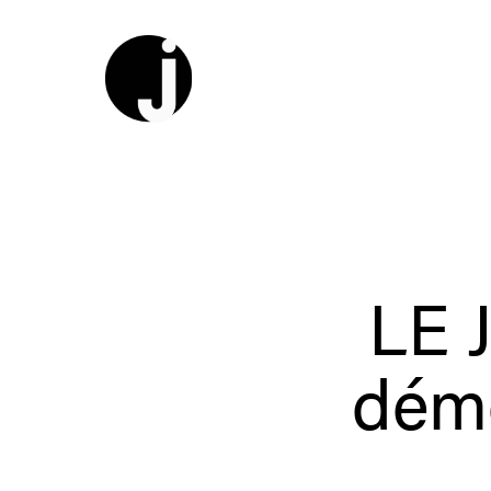
LE J
dém