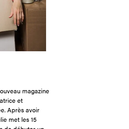
 nouveau magazine
trice et
ée. Après avoir
ie met les 15
in de débuter un