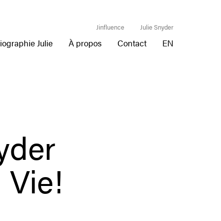
Jinfluence
Julie Snyder
iographie Julie
À propos
Contact
EN
nyder
Vie!